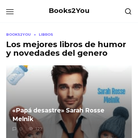
Skip
Books2You
to
content
BOOKS2YOU
»
LIBROS
Los mejores libros de humor
y novedades del genero
«Papá desastre» Sarah Rosse
Melnik
0
122