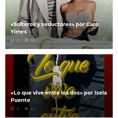
«Solteros y seductores» por Caro
Yimes
0
36
«Lo que vive entre los dos» por Isela
Puente
0
53