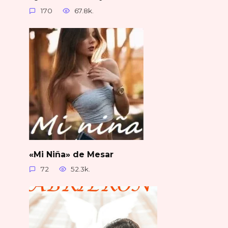
170
67.8k.
«Mi Niña» de Mesar
72
52.3k.