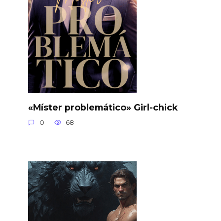
«Míster problemático» Girl-chick
0
68