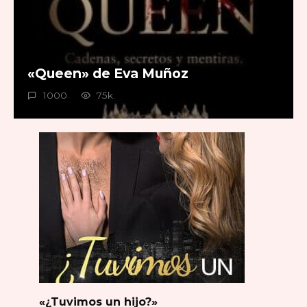
«Queen» de Eva Muñoz
1000
75k.
«¿Tuvimos un hijo?»