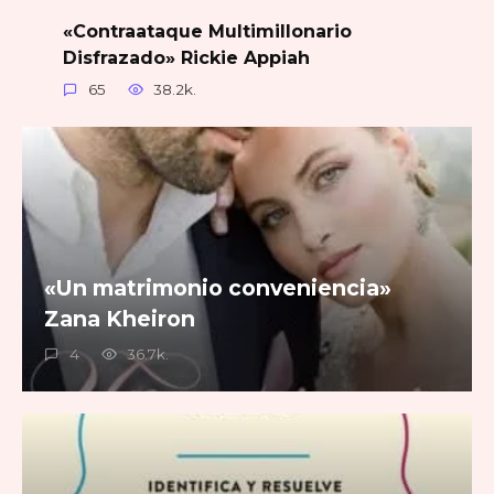
«Contraataque Multimillonario
Disfrazado» Rickie Appiah
65
38.2k.
«Un matrimonio conveniencia»
Zana Kheiron
4
36.7k.