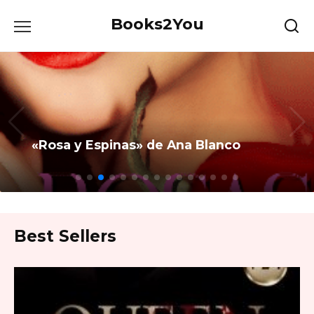
Skip
Books2You
to
content
«Rosa y Espinas» de Ana Blanco
Best Sellers