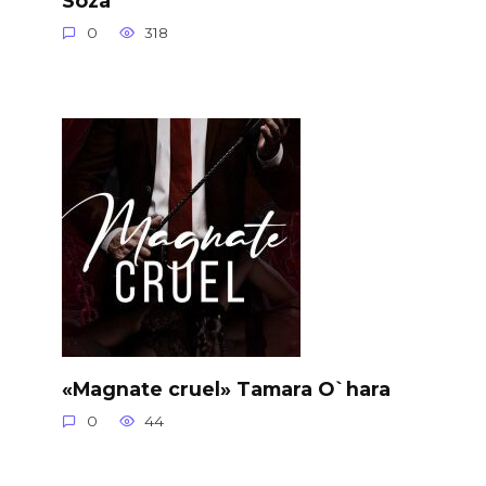
0
318
«Magnate cruel» Tamara O`hara
0
44