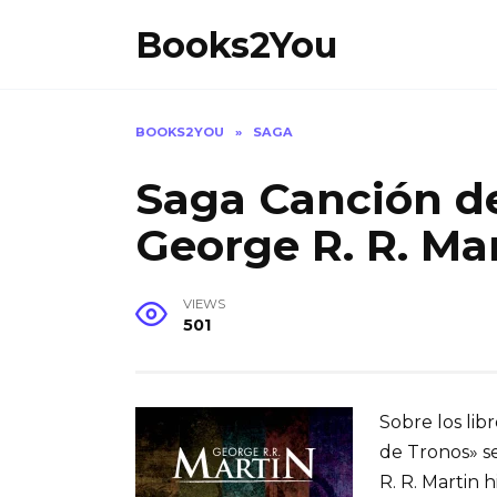
Skip
Books2You
to
content
BOOKS2YOU
»
SAGA
Saga Canción de
George R. R. Ma
VIEWS
501
Sobre los lib
de Tronos» s
R. R. Martin 