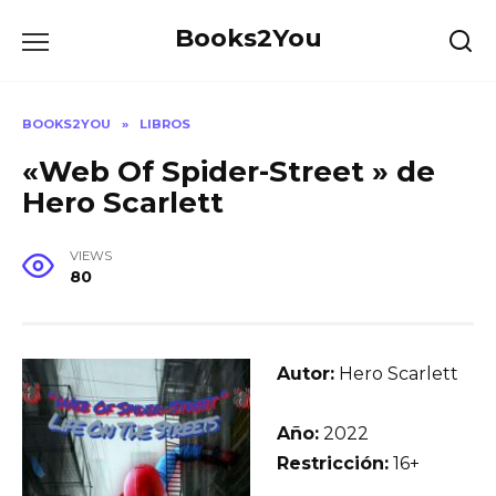
Skip
Books2You
to
content
BOOKS2YOU
»
LIBROS
«Web Of Spider-Street » de
Hero Scarlett
VIEWS
80
Autor:
Hero Scarlett
Año:
2022
Restricción:
16+