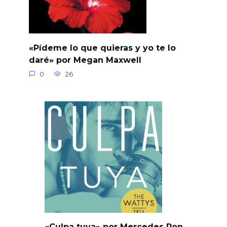
«Pídeme lo que quieras y yo te lo
daré» por Megan Maxwell
0
26
«Culpa tuya» por Mercedes Ron