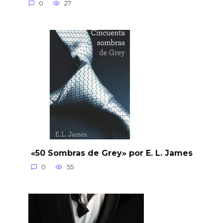
0
27
«50 Sombras de Grey» por E. L. James
0
55