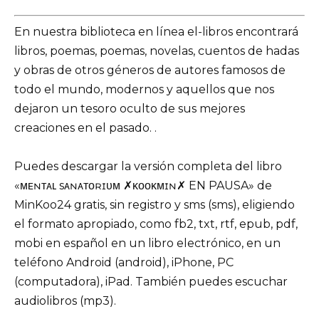
En nuestra biblioteca en línea el-libros encontrará
libros, poemas, poemas, novelas, cuentos de hadas
y obras de otros géneros de autores famosos de
todo el mundo, modernos y aquellos que nos
dejaron un tesoro oculto de sus mejores
creaciones en el pasado. .
Puedes descargar la versión completa del libro
«ᴍᴇɴᴛᴀʟ sᴀɴᴀᴛᴏʀɪᴜᴍ ✗ᴋᴏᴏᴋᴍɪɴ✗ EN PAUSA» de
MinKoo24 gratis, sin registro y sms (sms), eligiendo
el formato apropiado, como fb2, txt, rtf, epub, pdf,
mobi en español en un libro electrónico, en un
teléfono Android (android), iPhone, PC
(computadora), iPad. También puedes escuchar
audiolibros (mp3).