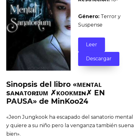
Género:
Terror y
Suspense
Leer
Descargar
Sinopsis del libro «ᴍᴇɴᴛᴀʟ
sᴀɴᴀᴛᴏʀɪᴜᴍ ✗ᴋᴏᴏᴋᴍɪɴ✗ EN
PAUSA» de MinKoo24
«Jeon Jungkook ha escapado del sanatorio mental
y quiere a su niño pero la venganza también suena
bien».