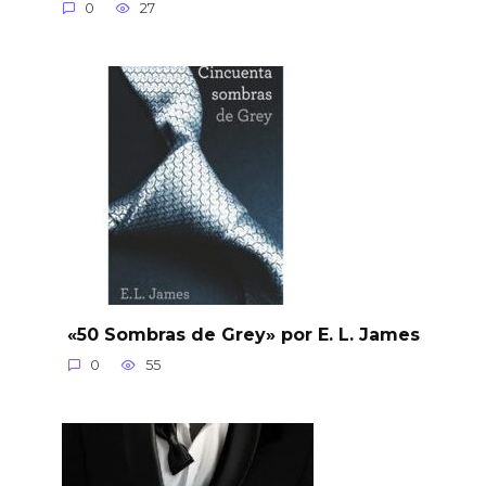
0
27
«50 Sombras de Grey» por E. L. James
0
55