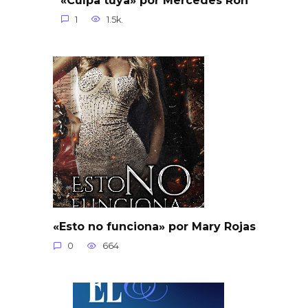
«Culpa tuya» por Mercedes Ron
1
1.5k.
«Esto no funciona» por Mary Rojas
0
664