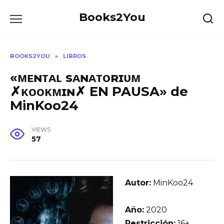
Skip
Books2You
to
content
BOOKS2YOU
»
LIBROS
«ᴍᴇɴᴛᴀʟ sᴀɴᴀᴛᴏʀɪᴜᴍ
✗ᴋᴏᴏᴋᴍɪɴ✗ EN PAUSA» de
MinKoo24
VIEWS
57
Autor:
MinKoo24
Año:
2020
Restricción:
16+