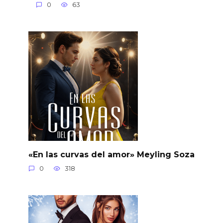
0
63
«En las curvas del amor» Meyling Soza
0
318