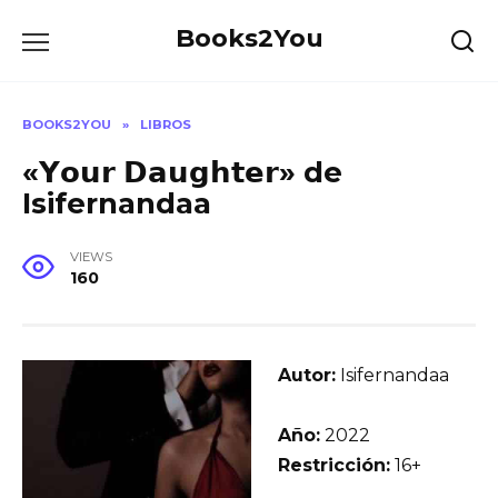
Skip
Books2You
to
content
BOOKS2YOU
»
LIBROS
«𝗬𝗼𝘂𝗿 𝗗𝗮𝘂𝗴𝗵𝘁𝗲𝗿» de
Isifernandaa
VIEWS
160
Autor:
Isifernandaa
Año:
2022
Restricción:
16+