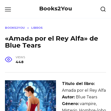
Skip
Books2You
to
content
BOOKS2YOU
»
LIBROS
«Amada por el Rey Alfa» de
Blue Tears
VIEWS
448
Titulo del libro:
Amada por el Rey Alfa
Autor:
Blue Tears
Género:
vampire,
Misterio, Hombre-lobo