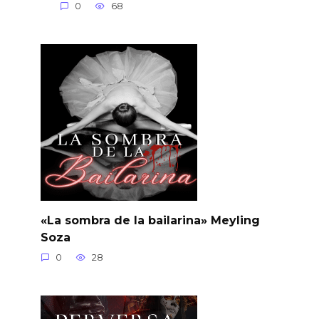
0
68
«La sombra de la bailarina» Meyling
Soza
0
28