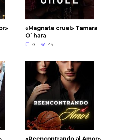
or»
«Magnate cruel» Tamara
O`hara
0
44
»
«Reencontrando al Amor»