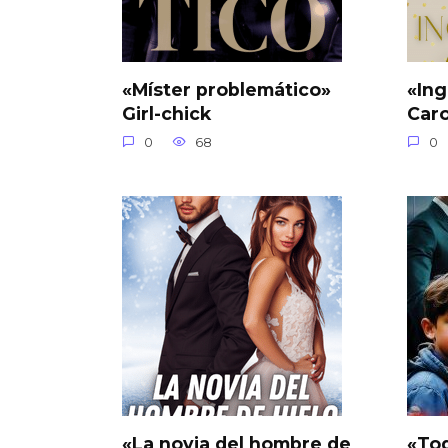
«Míster problemático»
«Ing
Girl-chick
Car
0
68
0
«La novia del hombre de
«Tod