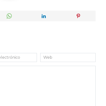
Web
co