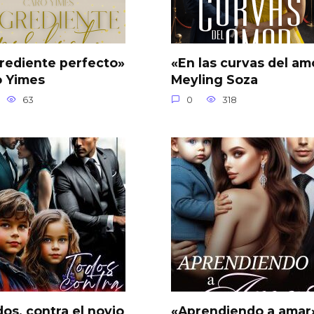
rediente perfecto»
«En las curvas del am
o Yimes
Meyling Soza
63
0
318
os, contra el novio
«Aprendiendo a amar