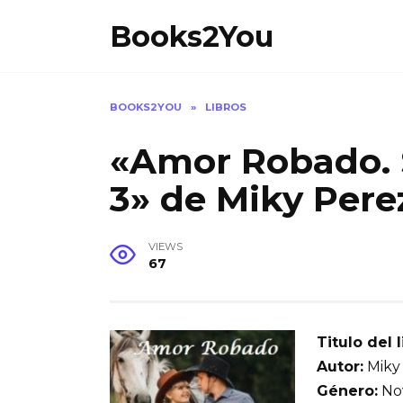
Skip
Books2You
to
content
BOOKS2YOU
»
LIBROS
«Amor Robado. 
3» de Miky Pere
VIEWS
67
Titulo del l
Autor:
Miky
Género:
Nov