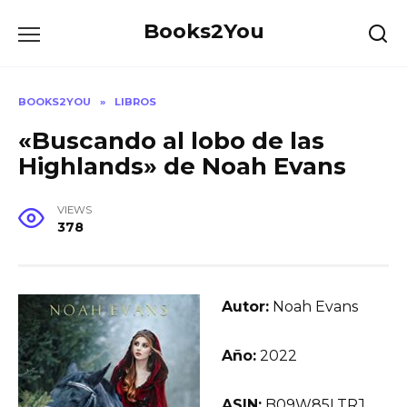
Skip
Books2You
to
content
BOOKS2YOU
»
LIBROS
«Buscando al lobo de las
Highlands» de Noah Evans
VIEWS
378
Autor:
Noah Evans
Año:
2022
ASIN:
B09W85LTRJ