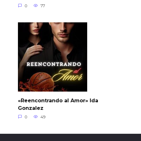
0
77
«Reencontrando al Amor» Ida
Gonzalez
0
49