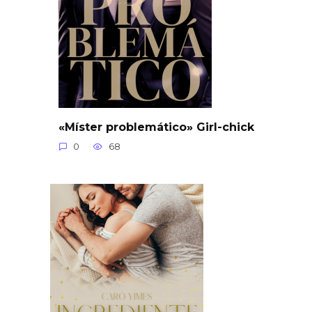
«Míster problemático» Girl-chick
0
68