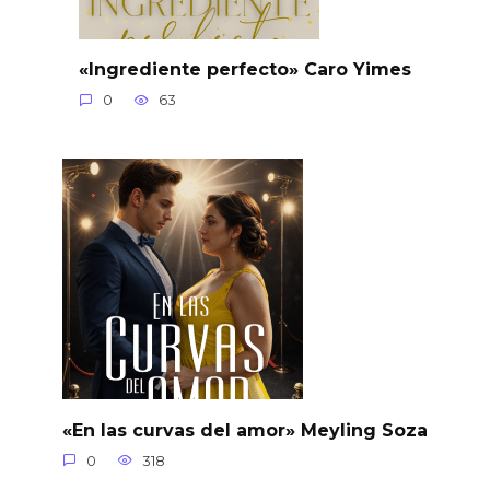
«Ingrediente perfecto» Caro Yimes
0
63
«En las curvas del amor» Meyling Soza
0
318