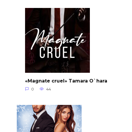
«Magnate cruel» Tamara O`hara
0
44