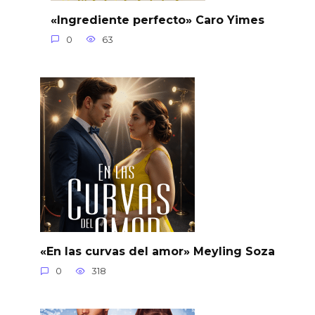
«Ingrediente perfecto» Caro Yimes
0
63
«En las curvas del amor» Meyling Soza
0
318