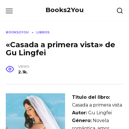
Skip
Books2You
to
content
BOOKS2YOU
»
LIBROS
«Casada a primera vista» de
Gu Lingfei
VIEWS
2.1k.
Titulo del libro:
Casada a primera vista
Autor:
Gu Lingfei
Género:
Novela
romántica, amor