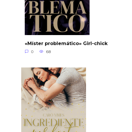
«Míster problemático» Girl-chick
0
68