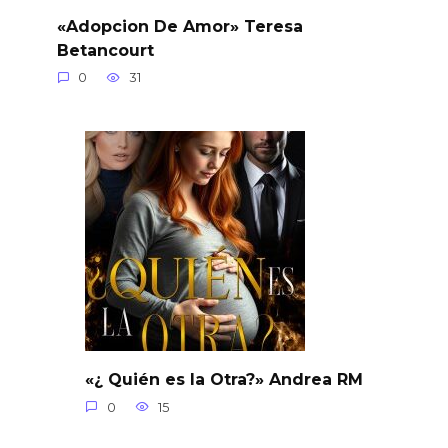
«Adopcion De Amor» Teresa
Betancourt
0
31
«¿ Quién es la Otra?» Andrea RM
0
15