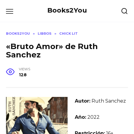
Skip
Books2You
to
content
BOOKS2YOU
»
LIBROS
»
CHICK LIT
«Bruto Amor» de Ruth
Sanchez
VIEWS
128
Autor:
Ruth Sanchez
Año:
2022
Restricción:
16+