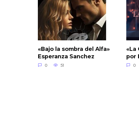
«Bajo la sombra del Alfa»
«La 
Esperanza Sanchez
por
0
51
0