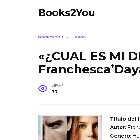
Skip
Books2You
to
content
BOOKS2YOU
»
LIBROS
«¿CUAL ES MI D
Franchesca’Day
VIEWS
77
Titulo del l
Autor:
Fran
Género:
Hom