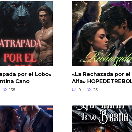
apada por el Lobo»
«La Rechazada por el
ntina Cano
Alfa» HOPEDETREBO
135
0
25