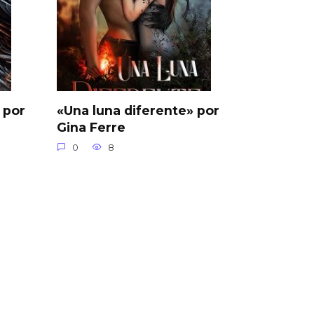
 por
«Una luna diferente» por
Gina Ferre
0
8