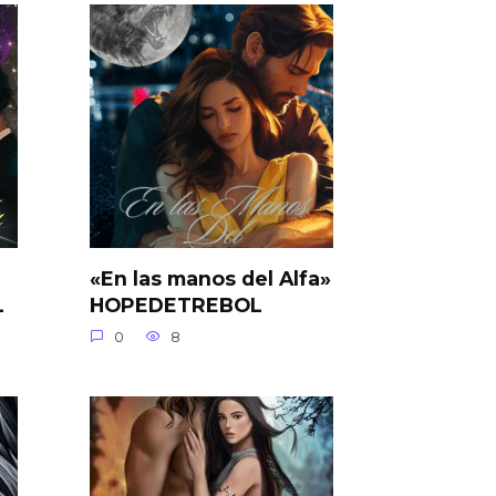
«En las manos del Alfa»
L
HOPEDETREBOL
0
8