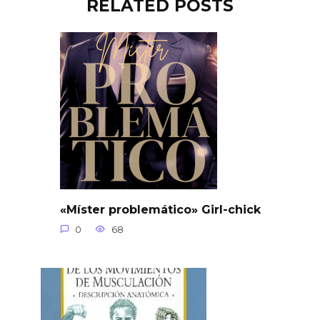
RELATED POSTS
«Míster problemático» Girl-chick
0
68