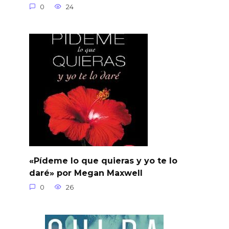
0
24
«Pídeme lo que quieras y yo te lo
daré» por Megan Maxwell
0
26