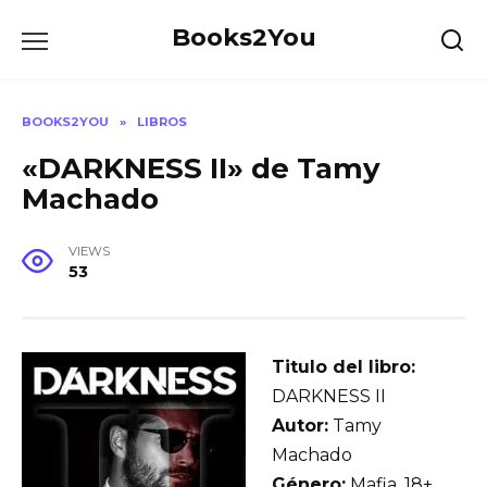
Skip
Books2You
to
content
BOOKS2YOU
»
LIBROS
«DARKNESS II» de Tamy
Machado
VIEWS
53
Titulo del libro:
DARKNESS II
Autor:
Tamy
Machado
Género:
Mafia, 18+