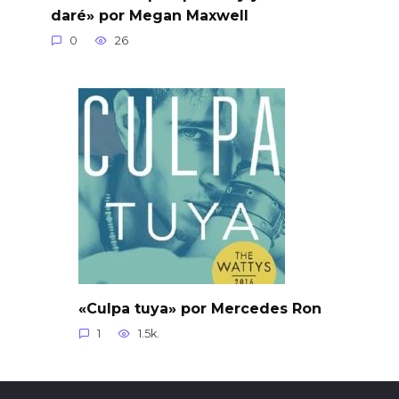
daré» por Megan Maxwell
0
26
«Culpa tuya» por Mercedes Ron
1
1.5k.