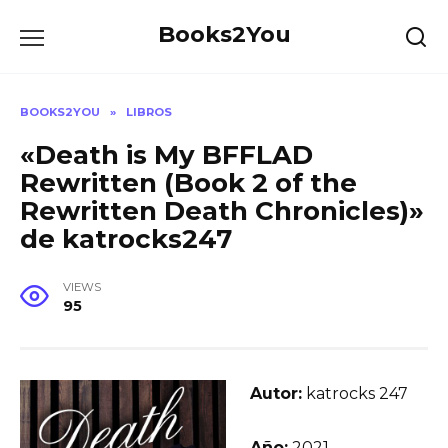
Skip
Books2You
to
content
BOOKS2YOU
»
LIBROS
«Death is My BFFLAD
Rewritten (Book 2 of the
Rewritten Death Chronicles)»
de katrocks247
VIEWS
95
Autor:
katrocks 247
Año:
2021