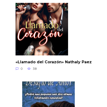
«Llamado del Corazón» Nathaly Paez
0
38