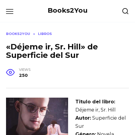
Skip
Books2You
to
content
BOOKS2YOU
»
LIBROS
«Déjeme ir, Sr. Hill» de
Superficie del Sur
VIEWS
250
Titulo del libro:
Déjeme ir, Sr. Hill
Autor:
Superficie del
Sur
Género:
Novela