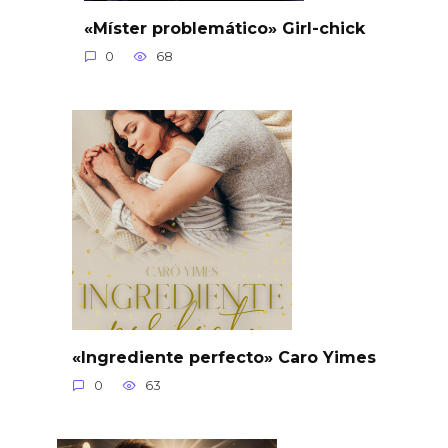
«Míster problemático» Girl-chick
0
68
«Ingrediente perfecto» Caro Yimes
0
63