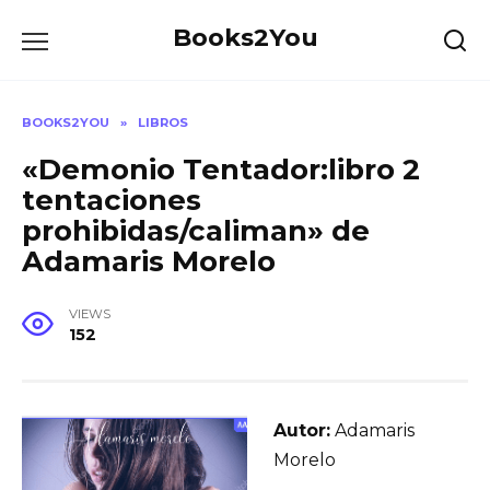
Skip
Books2You
to
content
BOOKS2YOU
»
LIBROS
«Demonio Tentador:libro 2
tentaciones
prohibidas/caliman» de
Adamaris Morelo
VIEWS
152
Autor:
Adamaris
Morelo