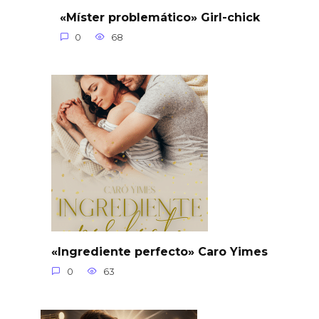
«Míster problemático» Girl-chick
0
68
«Ingrediente perfecto» Caro Yimes
0
63