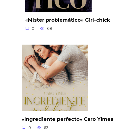
«Míster problemático» Girl-chick
0
68
«Ingrediente perfecto» Caro Yimes
0
63