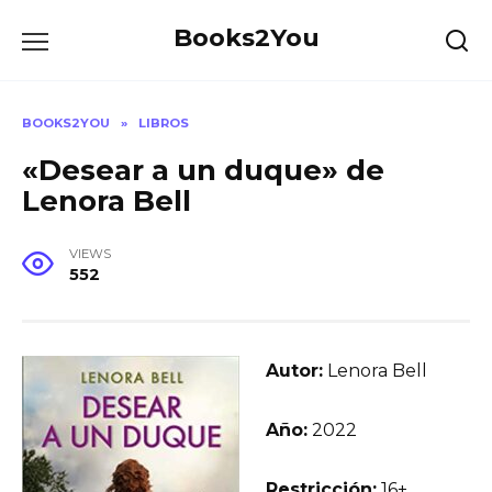
Skip
Books2You
to
content
BOOKS2YOU
»
LIBROS
«Desear a un duque» de
Lenora Bell
VIEWS
552
Autor:
Lenora Bell
Año:
2022
Restricción:
16+