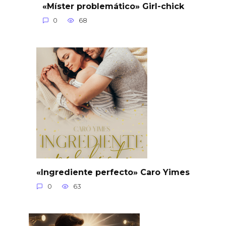
«Míster problemático» Girl-chick
0
68
«Ingrediente perfecto» Caro Yimes
0
63