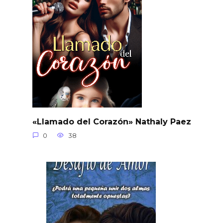
«Llamado del Corazón» Nathaly Paez
0
38