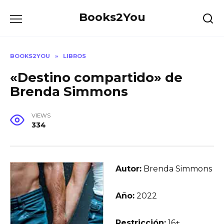
Skip
Books2You
to
content
BOOKS2YOU
»
LIBROS
«Destino compartido» de
Brenda Simmons
VIEWS
334
Autor:
Brenda Simmons
Año:
2022
Restricción:
16+