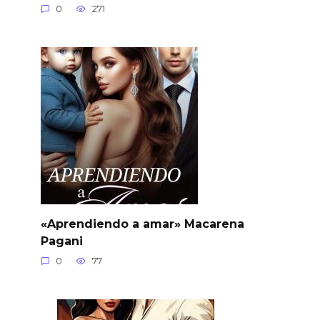
0
271
«Aprendiendo a amar» Macarena
Pagani
0
77