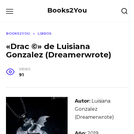
Skip
Books2You
to
content
BOOKS2YOU
»
LIBROS
«Drac ©» de Luisiana
Gonzalez (Dreamerwrote)
VIEWS
91
Autor:
Luisiana
Gonzalez
(Dreamerwrote)
Año:
2019