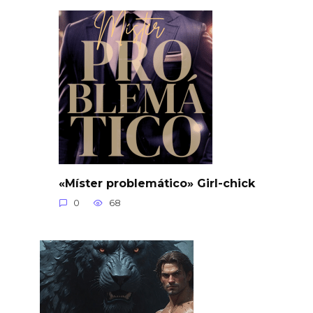
«Míster problemático» Girl-chick
0
68