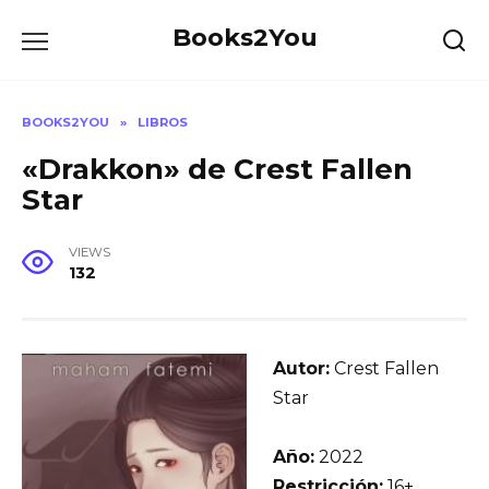
Skip
Books2You
to
content
BOOKS2YOU
»
LIBROS
«Drakkon» de Crest Fallen
Star
VIEWS
132
Autor:
Crest Fallen
Star
Año:
2022
Restricción:
16+