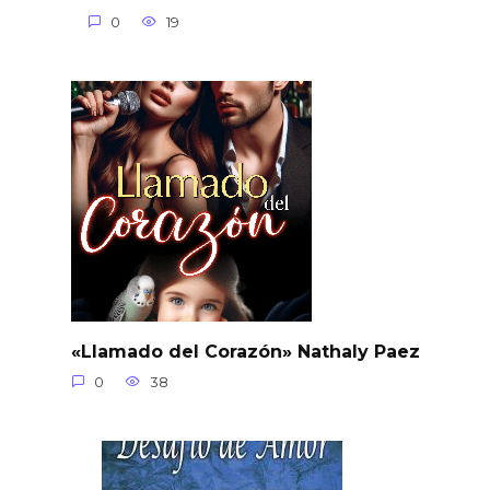
0
19
«Llamado del Corazón» Nathaly Paez
0
38