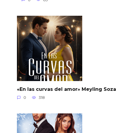
«En las curvas del amor» Meyling Soza
0
318