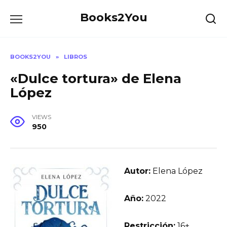
Skip
Books2You
to
content
BOOKS2YOU
»
LIBROS
«Dulce tortura» de Elena
López
VIEWS
950
Autor:
Elena López
Año:
2022
Restricción:
16+