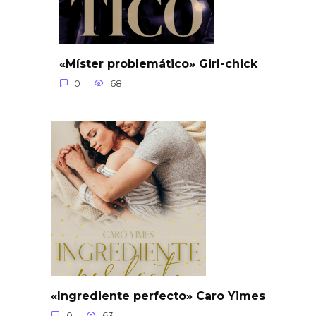
«Míster problemático» Girl-chick
0
68
«Ingrediente perfecto» Caro Yimes
0
63