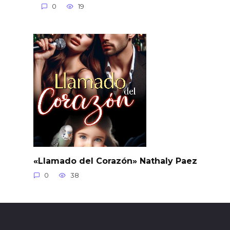
0
19
«Llamado del Corazón» Nathaly Paez
0
38