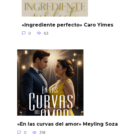
«Ingrediente perfecto» Caro Yimes
0
63
«En las curvas del amor» Meyling Soza
0
318