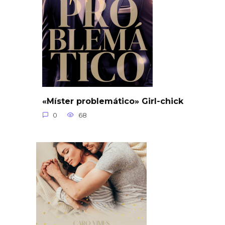
«Míster problemático» Girl-chick
0
68