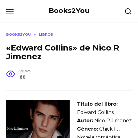
Skip
Books2You
to
content
BOOKS2YOU
»
LIBROS
«Edward Collins» de Nico R
Jimenez
VIEWS
60
Titulo del libro:
Edward Collins
Autor:
Nico R Jimenez
Género:
Chick lit,
Novela romántica