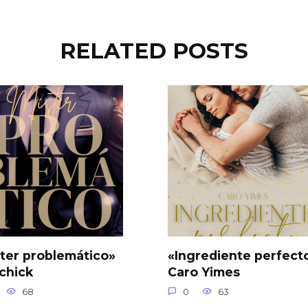
RELATED POSTS
ter problemático»
«Ingrediente perfect
-chick
Caro Yimes
68
0
63