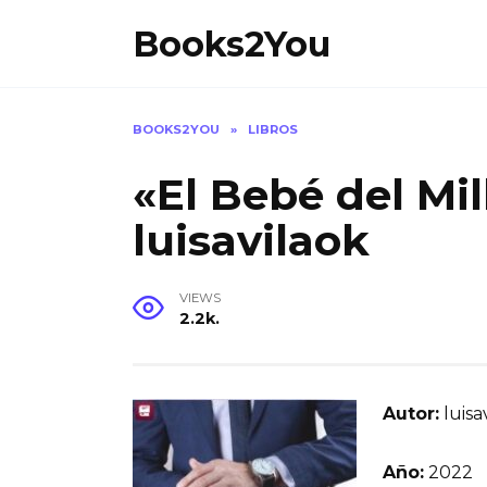
Skip
Books2You
to
content
BOOKS2YOU
»
LIBROS
«El Bebé del Mil
luisavilaok
VIEWS
2.2k.
Autor:
luisa
Año:
2022