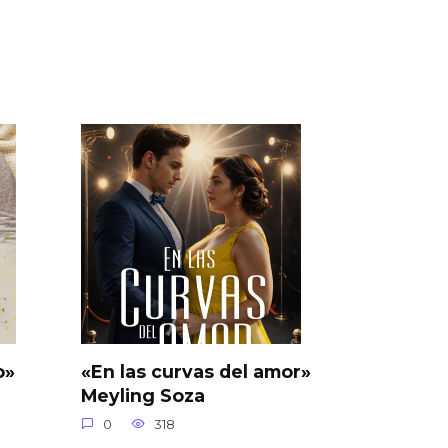
o»
«En las curvas del amor»
Meyling Soza
0
318