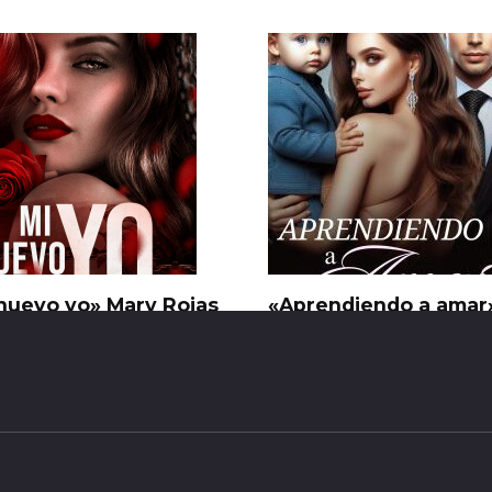
nuevo yo» Mary Rojas
«Aprendiendo a amar
Macarena Pagani
42
0
77