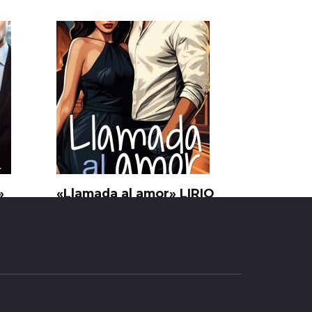
»
«Llamada al amor» LIRIO
BLANCO
0
19