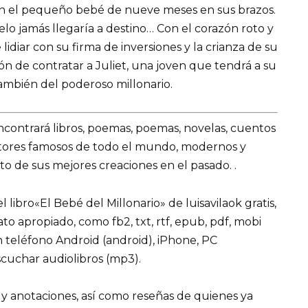
con el pequeño bebé de nueve meses en sus brazos.
o jamás llegaría a destino… Con el corazón roto y
iar con su firma de inversiones y la crianza de su
n de contratar a Juliet, una joven que tendrá a su
ambién del poderoso millonario.
encontrará libros, poemas, poemas, novelas, cuentos
utores famosos de todo el mundo, modernos y
o de sus mejores creaciones en el pasado. .
libro«El Bebé del Millonario» de luisavilaok gratis,
mato apropiado, como fb2, txt, rtf, epub, pdf, mobi
n teléfono Android (android), iPhone, PC
cuchar audiolibros (mp3).
 y anotaciones, así como reseñas de quienes ya