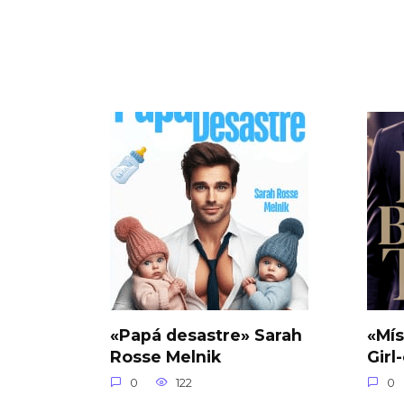
«Papá desastre» Sarah
«Mís
Rosse Melnik
Girl
0
122
0