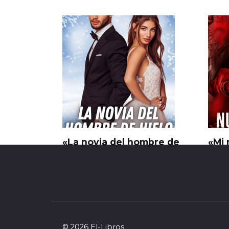
«La novia del hombre de
«Mi 
hielo» Olga Jristianchuk
0
0
271
© 2026 El-Libros