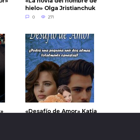
or»
«La novia del hombre de
hielo» Olga Jristianchuk
0
271
n»
«Desafío de Amor» Katia
Parra
0
10