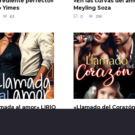
rediente perfecto»
«En las curvas del am
o Yimes
Meyling Soza
63
0
318
mada al amor» LIRIO
«Llamado del Corazó
NCO
Nathaly Paez
19
0
38