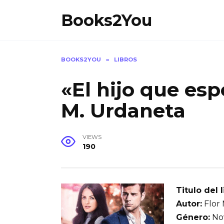
Skip
Books2You
to
content
BOOKS2YOU
»
LIBROS
«El hijo que esp
M. Urdaneta
VIEWS
190
Titulo del l
Autor:
Flor 
Género:
Nov