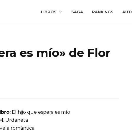
LIBROS
SAGA
RANKINGS
AUT
era es mío» de Flor
ibro:
El hijo que espera es mío
M. Urdaneta
ela romántica