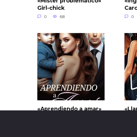
«Míster problemático»
«Ing
Girl-chick
Car
0
68
0
«Aprendiendo a amar»
«Lla
Macarena Pagani
BLA
0
77
0