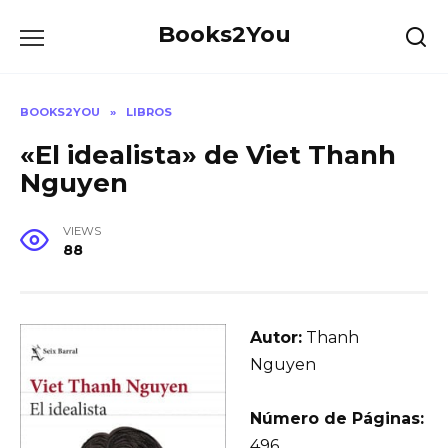
Skip
Books2You
to
content
BOOKS2YOU
»
LIBROS
«El idealista» de Viet Thanh
Nguyen
VIEWS
88
Autor:
Thanh
Nguyen
Número de Páginas:
496