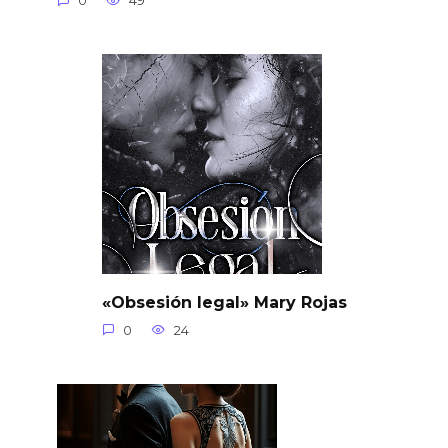
0
49
«Obsesión legal» Mary Rojas
0
24