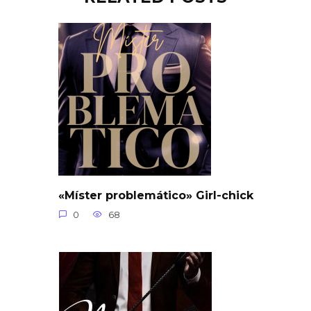
«Míster problemático» Girl-chick
0
68