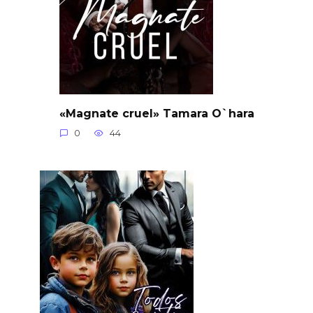
«Magnate cruel» Tamara O`hara
0
44