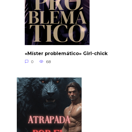
«Míster problemático» Girl-chick
0
68