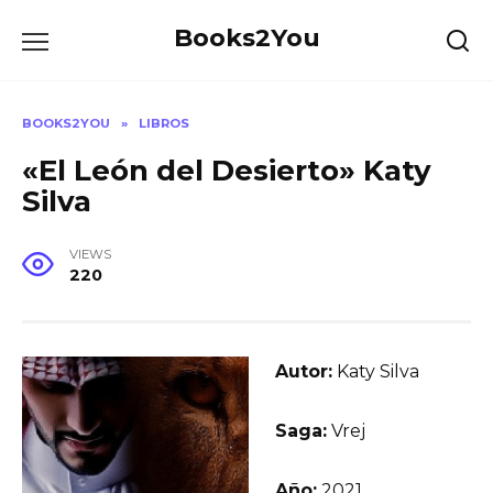
Skip
Books2You
to
content
BOOKS2YOU
»
LIBROS
«El León del Desierto» Katy
Silva
VIEWS
220
Autor:
Katy Silva
Saga:
Vrej
Año:
2021