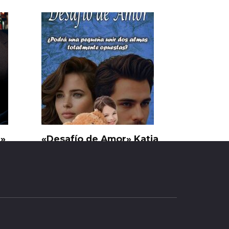
n»
«Desafío de Amor» Katia
Parra
0
10