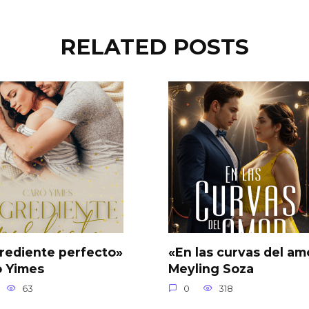
RELATED POSTS
rediente perfecto»
«En las curvas del am
o Yimes
Meyling Soza
63
0
318