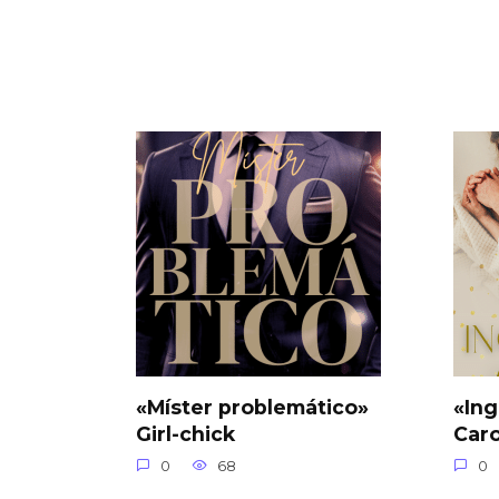
«Míster problemático»
«Ing
Girl-chick
Car
0
68
0