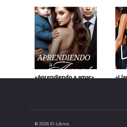
«Aprendiendo a amar»
«Lla
Macarena Pagani
BLA
0
77
0
© 2026 El-Libros