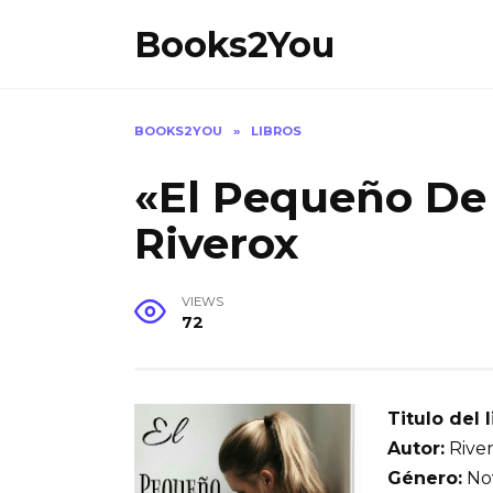
Skip
Books2You
to
content
BOOKS2YOU
»
LIBROS
«El Pequeño De
Riverox
VIEWS
72
Titulo del l
Autor:
Rive
Género:
Nov