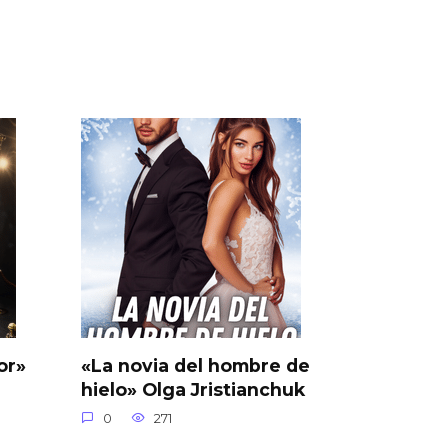
or»
«La novia del hombre de
hielo» Olga Jristianchuk
0
271