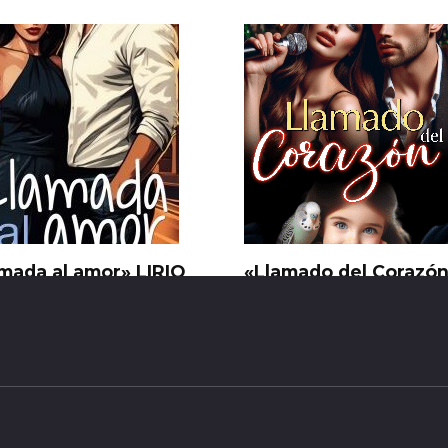
mada al amor» LIRIO
«Llamado del Corazó
NCO
Nathaly Paez
19
0
38