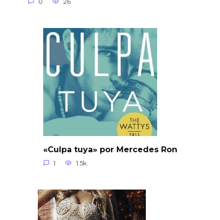
0
26
«Culpa tuya» por Mercedes Ron
1
1.5k.