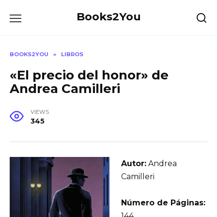
Skip
Books2You
to
content
BOOKS2YOU
»
LIBROS
«El precio del honor» de
Andrea Camilleri
VIEWS
345
Autor:
Andrea
Camilleri
Número de Páginas:
144