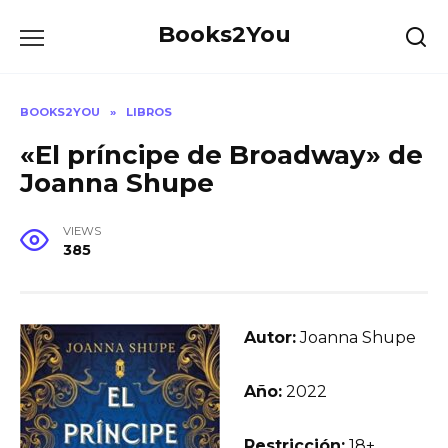
Skip
Books2You
to
content
BOOKS2YOU
»
LIBROS
«El príncipe de Broadway» de
Joanna Shupe
VIEWS
385
Autor:
Joanna Shupe
Año:
2022
Restricción:
18+