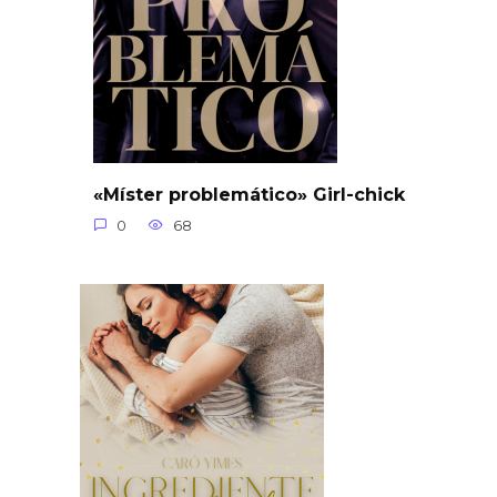
«Míster problemático» Girl-chick
0
68