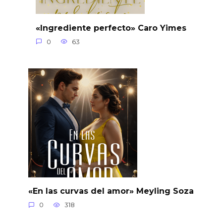
«Ingrediente perfecto» Caro Yimes
0
63
«En las curvas del amor» Meyling Soza
0
318