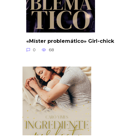
«Míster problemático» Girl-chick
0
68