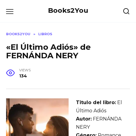
Skip
Books2You
to
content
BOOKS2YOU
»
LIBROS
«El Último Adiós» de
FERNÁNDA NERY
VIEWS
134
Titulo del libro:
El
Último Adiós
Autor:
FERNÁNDA
NERY
Género:
Romance,