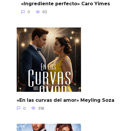
«Ingrediente perfecto» Caro Yimes
0
63
«En las curvas del amor» Meyling Soza
0
318