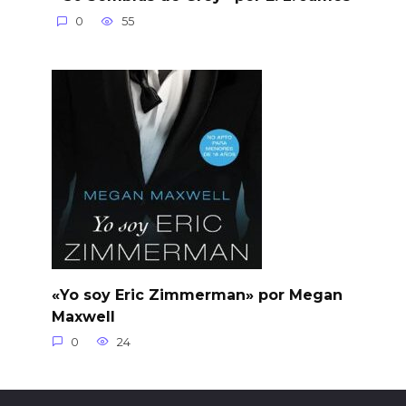
0
55
«Yo soy Eric Zimmerman» por Megan
Maxwell
0
24