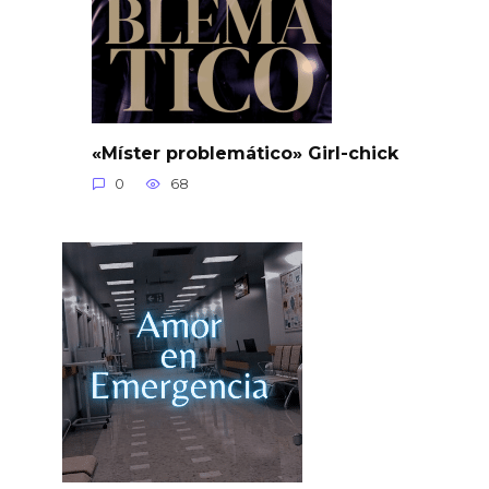
«Míster problemático» Girl-chick
0
68