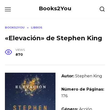
Skip
Books2You
to
content
BOOKS2YOU
»
LIBROS
«Elevación» de Stephen King
VIEWS
870
Autor:
Stephen King
Número de Páginas:
176
Género:
Acción,