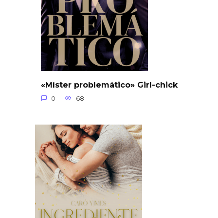
«Míster problemático» Girl-chick
0
68