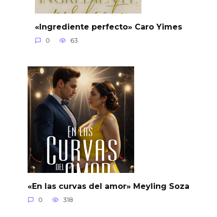
«Ingrediente perfecto» Caro Yimes
0
63
«En las curvas del amor» Meyling Soza
0
318