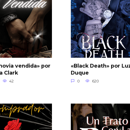
novia vendida» por
«Black Death» por Luz
ia Clark
Duque
42
0
620