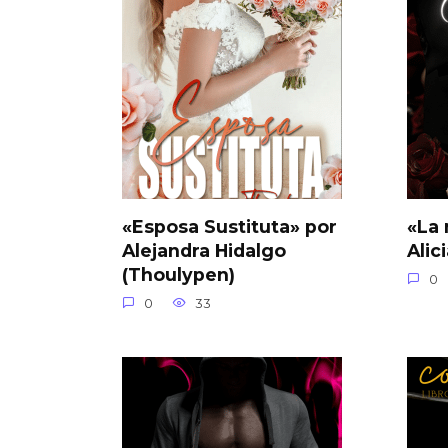
«Esposa Sustituta» por
«La 
Alejandra Hidalgo
Alic
(Thoulypen)
0
0
33