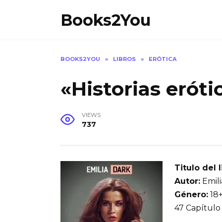
Skip
Books2You
to
content
BOOKS2YOU
»
LIBROS
»
ERÓTICA
«Historias erót
VIEWS
737
Titulo del l
Autor:
Emili
Género:
18+
47 Capítulo