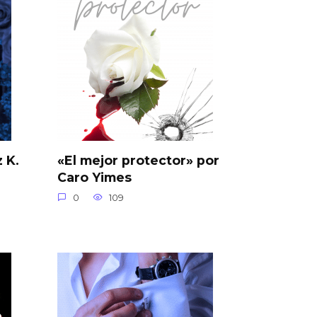
 K.
«El mejor protector» por
Caro Yimes
0
109