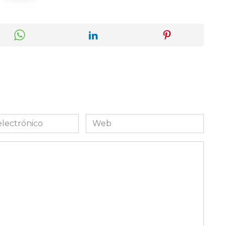
Web
co