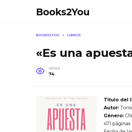
Skip
Books2You
to
content
BOOKS2YOU
»
LIBROS
«Es una apuesta
VIEWS
74
Titulo del l
Autor:
Tono 
Género:
Chi
471 páginas
Fecha de la