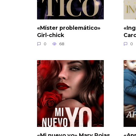
«Míster problemático»
«Ing
Girl-chick
Car
0
68
0
«Mi nuevo yo» Mary Rojas
«Ap