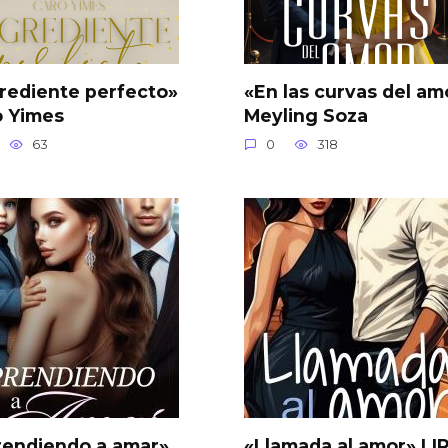
rediente perfecto»
«En las curvas del am
o Yimes
Meyling Soza
63
0
318
rendiendo a amar»
«Llamada al amor» LI