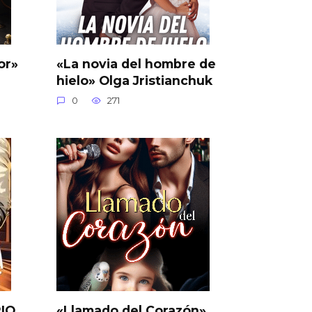
or»
«La novia del hombre de
hielo» Olga Jristianchuk
0
271
RIO
«Llamado del Corazón»