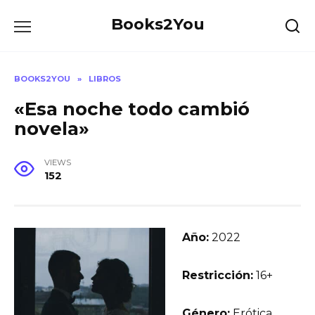
Skip
Books2You
to
content
BOOKS2YOU
»
LIBROS
«Esa noche todo cambió
novela»
VIEWS
152
Año:
2022
Restricción:
16+
Género:
Erótica