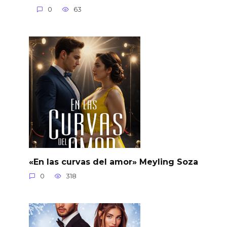
0
63
«En las curvas del amor» Meyling Soza
0
318