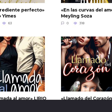
rediente perfecto»
«En las curvas del am
o Yimes
Meyling Soza
63
0
318
mada al amor» LIRIO
«Llamado del Corazó
NCO
Nathaly Paez
19
0
38