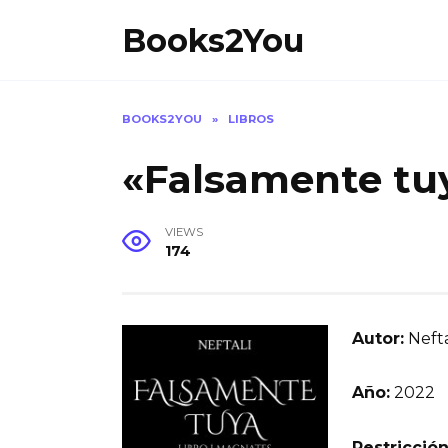
Skip
Books2You
to
content
BOOKS2YOU
»
LIBROS
«Falsamente tuy
VIEWS
174
Autor:
Nefta
Año:
2022
Restricción