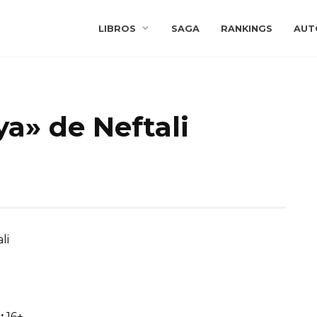
LIBROS
SAGA
RANKINGS
AUT
a» de Neftali
li
:
16+