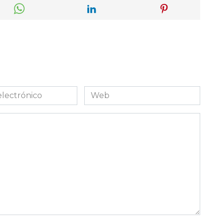
Web
co