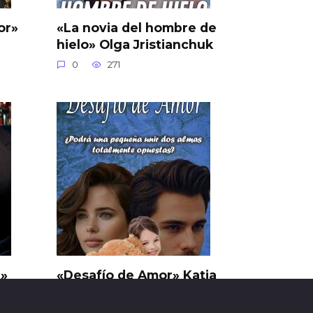
or»
«La novia del hombre de
hielo» Olga Jristianchuk
0
271
n»
«Desafío de Amor» Katia
Parra
0
10