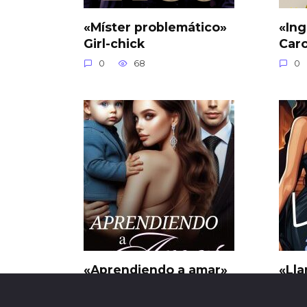
«Míster problemático»
«Ing
Girl-chick
Car
0
68
0
«Aprendiendo a amar»
«Lla
Macarena Pagani
BLA
0
77
0