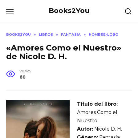
Skip
Books2You
to
content
BOOKS2YOU
»
LIBROS
»
FANTASÍA
»
HOMBRE-LOBO
«Amores Como el Nuestro»
de Nicole D. H.
VIEWS
60
Titulo del libro:
Amores Como el
Nuestro
Autor:
Nicole D. H.
Género:
Fantasía,