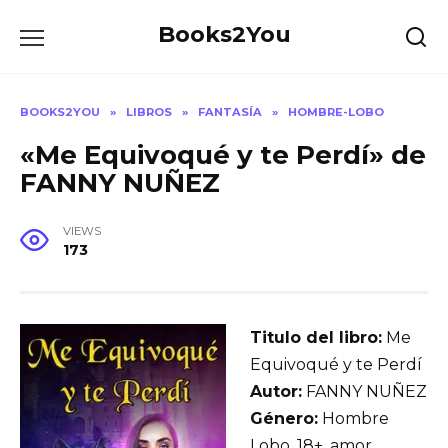
Skip
Books2You
to
content
BOOKS2YOU
»
LIBROS
»
FANTASÍA
»
HOMBRE-LOBO
«Me Equivoqué y te Perdí» de
FANNY NUÑEZ
VIEWS
173
Titulo del libro:
Me
Equivoqué y te Perdí
Autor:
FANNY NUÑEZ
Género:
Hombre
Lobo, 18+, amor,