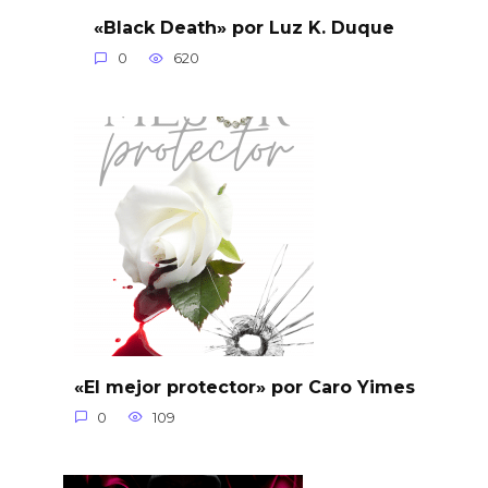
«Black Death» por Luz K. Duque
0
620
«El mejor protector» por Caro Yimes
0
109