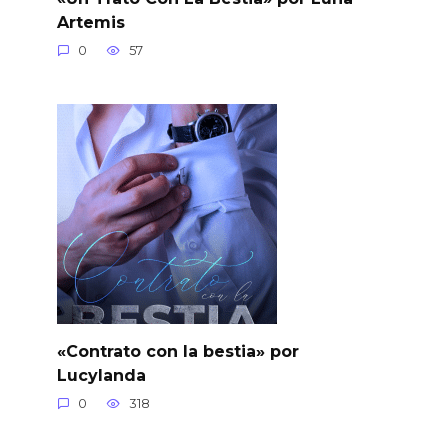
Artemis
0
57
«Contrato con la bestia» por
Lucylanda
0
318