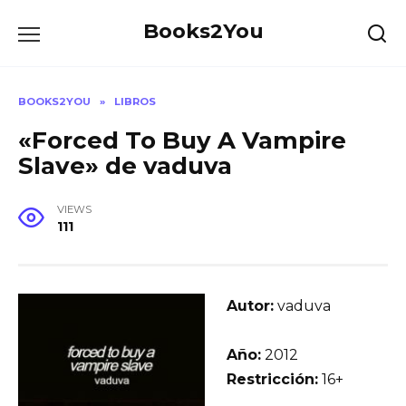
Skip
Books2You
to
content
BOOKS2YOU
»
LIBROS
«Forced To Buy A Vampire
Slave» de vaduva
VIEWS
111
Autor:
vaduva
Año:
2012
Restricción:
16+