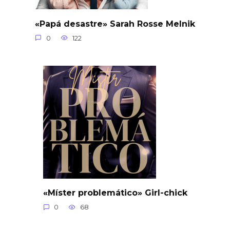
«Papá desastre» Sarah Rosse Melnik
0
122
«Míster problemático» Girl-chick
0
68