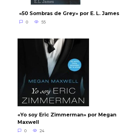
«50 Sombras de Grey» por E. L. James
0
55
«Yo soy Eric Zimmerman» por Megan
Maxwell
0
24