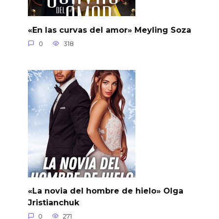
«En las curvas del amor» Meyling Soza
0
318
«La novia del hombre de hielo» Olga
Jristianchuk
0
271