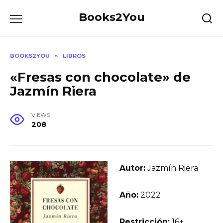
Skip
Books2You
to
content
BOOKS2YOU
»
LIBROS
«Fresas con chocolate» de
Jazmín Riera
VIEWS
208
Autor:
Jazmín Riera
Año:
2022
Restricción:
16+