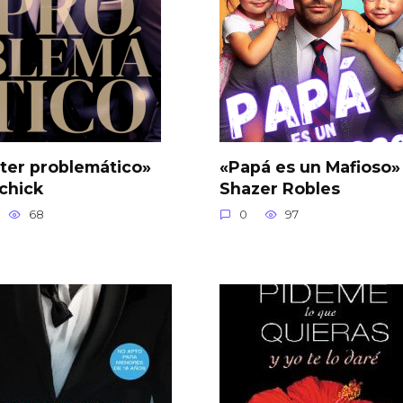
ter problemático»
«Papá es un Mafioso»
-chick
Shazer Robles
68
0
97