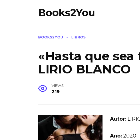
Skip
Books2You
to
content
BOOKS2YOU
»
LIBROS
«Hasta que sea 
LIRIO BLANCO
VIEWS
219
Autor:
LIRI
Año:
2020