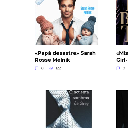
«Papá desastre» Sarah
«Mís
Rosse Melnik
Girl
0
122
0