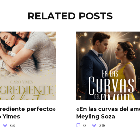
RELATED POSTS
rediente perfecto»
«En las curvas del am
o Yimes
Meyling Soza
63
0
318