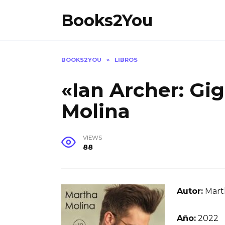
Skip
Books2You
to
content
BOOKS2YOU
»
LIBROS
«Ian Archer: Gi
Molina
VIEWS
88
Autor:
Mart
Año:
2022