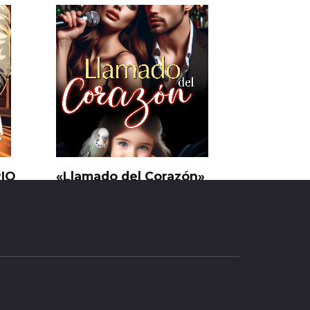
RIO
«Llamado del Corazón»
Nathaly Paez
0
38