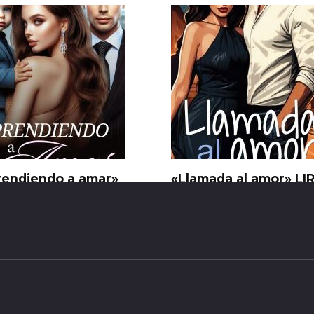
rendiendo a amar»
«Llamada al amor» LI
arena Pagani
BLANCO
77
0
19