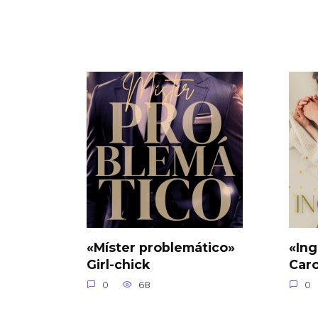
«Míster problemático»
«Ing
Girl-chick
Car
0
68
0