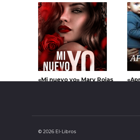
«Mi nuevo yo» Mary Rojas
«Ap
Mac
0
42
0
© 2026 El-Libros