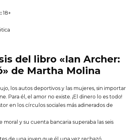
:
18+
tica
is del libro «Ian Archer:
ó» de Martha Molina
ujo, los autos deportivos y las mujeres, sin importar
 Para él, el amor no existe. ¡El dinero lo es todo!
tor en los círculos sociales más adinerados de
de moral y su cuenta bancaria superaba las seis
stes de una joven que él una vez rechazó.