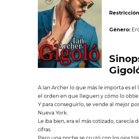
Restricción
Género:
Eró
Sinops
Gigol
A Ian Archer lo que más le importa es el l
el orden en que lleguen y cómo lo obtiene.
Y para conseguirlo, se vende al mejor pos
Nueva York.
Le iba bien, era el más cotizado, carecía 
cifras.
Pero una noche se cruzó con los ojos tri