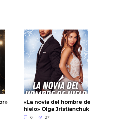
or»
«La novia del hombre de
hielo» Olga Jristianchuk
0
271