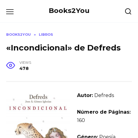
Skip
Books2You
to
content
BOOKS2YOU
»
LIBROS
«Incondicional» de Defreds
VIEWS
478
Autor:
Defreds
Número de Páginas:
160
Género:
Poesía