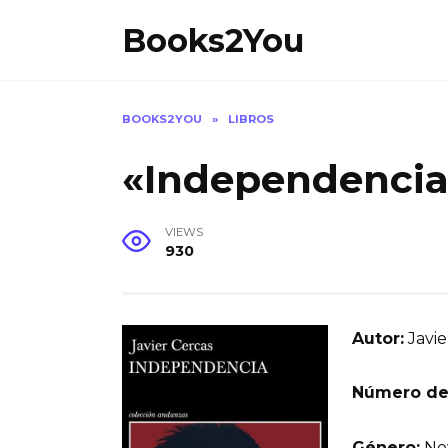
Skip
Books2You
to
content
BOOKS2YOU
»
LIBROS
«Independencia»
VIEWS
930
Autor:
Javie
Número de
Género:
Nov