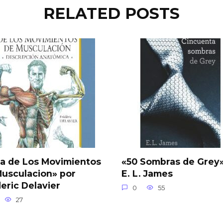
RELATED POSTS
a de Los Movimientos
«50 Sombras de Grey»
usculacion» por
E. L. James
eric Delavier
0
55
27