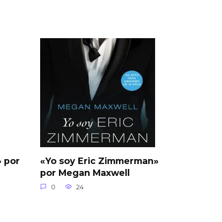
 por
«Yo soy Eric Zimmerman»
por Megan Maxwell
0
24