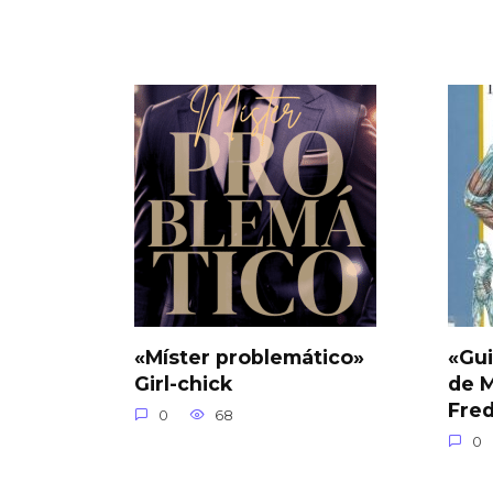
«Míster problemático»
«Gui
Girl-chick
de M
Fred
0
68
0