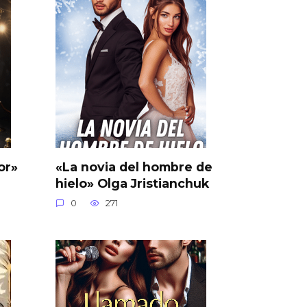
or»
«La novia del hombre de
hielo» Olga Jristianchuk
0
271