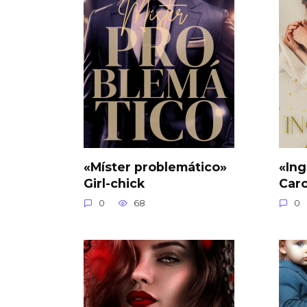
«Míster problemático»
«Ing
Girl-chick
Car
0
68
0