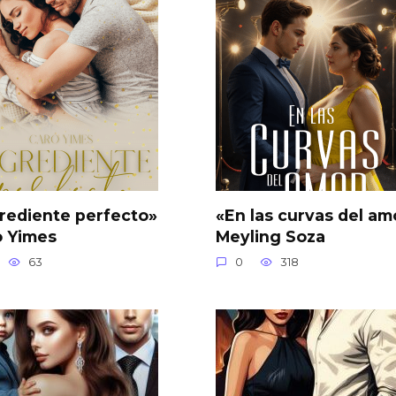
rediente perfecto»
«En las curvas del am
o Yimes
Meyling Soza
63
0
318