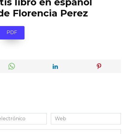
is libro en español
de Florencia Perez
PDF
Web
co