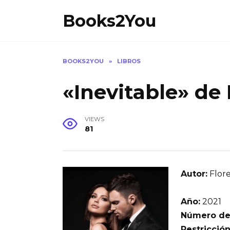
Skip
Books2You
to
content
BOOKS2YOU
»
LIBROS
«Inevitable» de
VIEWS
81
Autor:
Flore
Año:
2021
Número de
Restricción