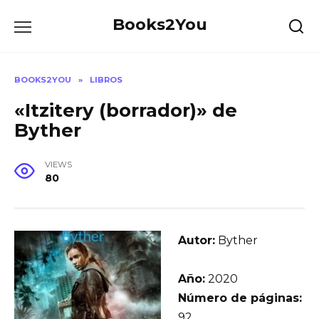
Skip
Books2You
to
content
BOOKS2YOU
»
LIBROS
«Itzitery (borrador)» de
Byther
VIEWS
80
Autor:
Byther
Año:
2020
Número de páginas:
92