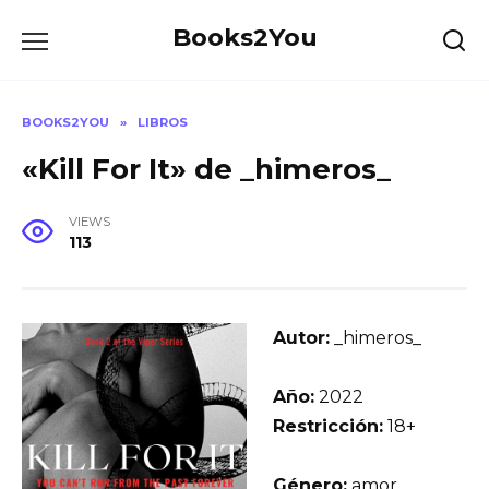
Skip
Books2You
to
content
BOOKS2YOU
»
LIBROS
«Kill For It» de _himeros_
VIEWS
113
Autor:
_himeros_
Año:
2022
Restricción:
18+
Género:
amor