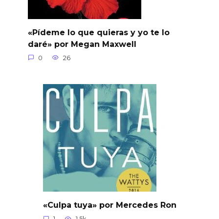
«Pídeme lo que quieras y yo te lo
daré» por Megan Maxwell
0
26
«Culpa tuya» por Mercedes Ron
1
1.5k.