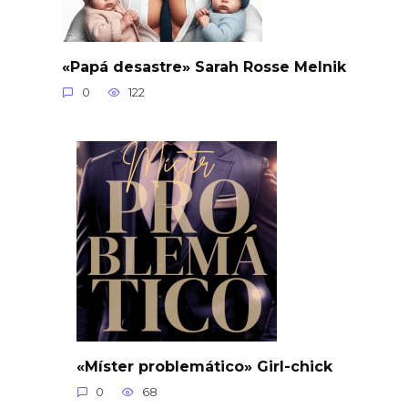
«Papá desastre» Sarah Rosse Melnik
0
122
«Míster problemático» Girl-chick
0
68