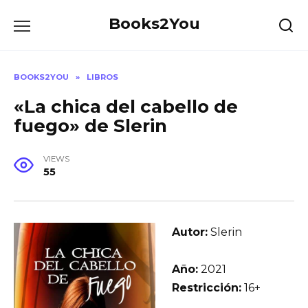
Skip
Books2You
to
content
BOOKS2YOU
»
LIBROS
«La chica del cabello de
fuego» de Slerin
VIEWS
55
Autor:
Slerin
Año:
2021
Restricción:
16+