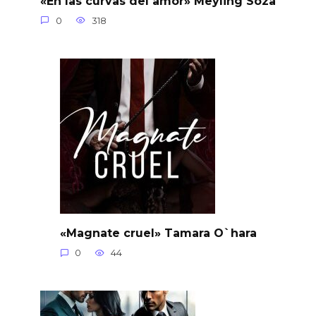
«En las curvas del amor» Meyling Soza
0
318
«Magnate cruel» Tamara O`hara
0
44