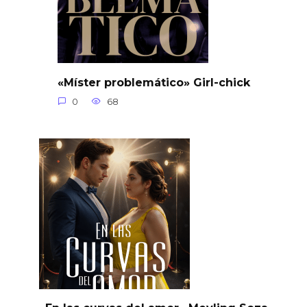
«Míster problemático» Girl-chick
0
68