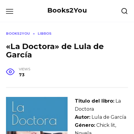
Skip
Books2You
to
content
BOOKS2YOU
»
LIBROS
«La Doctora» de Lula de
García
VIEWS
73
Titulo del libro:
La
Doctora
Autor:
Lula de García
Género:
Chick lit,
Novela