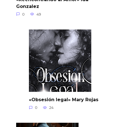
Gonzalez
0
49
«Obsesión legal» Mary Rojas
0
24