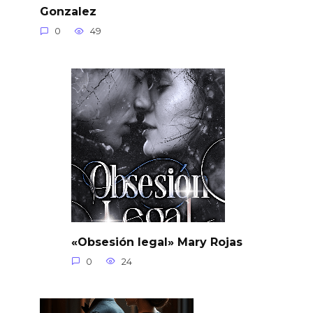
Gonzalez
0
49
«Obsesión legal» Mary Rojas
0
24