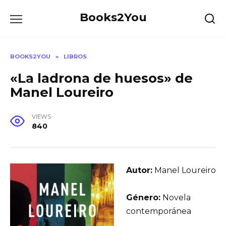
Skip
Books2You
to
content
BOOKS2YOU
»
LIBROS
«La ladrona de huesos» de
Manel Loureiro
VIEWS
840
Autor:
Manel Loureiro
Género:
Novela
contemporánea