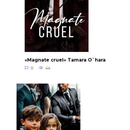
«Magnate cruel» Tamara O`hara
0
44